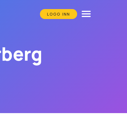
LOGG INN
rberg