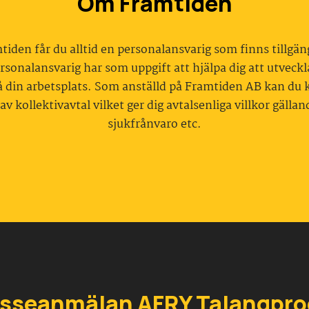
Om Framtiden
iden får du alltid en personalansvarig som finns tillgäng
sonalansvarig har som uppgift att hjälpa dig att utveckla
 på din arbetsplats. Som anställd på Framtiden AB kan du 
av kollektivavtal vilket ger dig avtalsenliga villkor gälla
sjukfrånvaro etc.
esseanmälan AFRY Talangpr