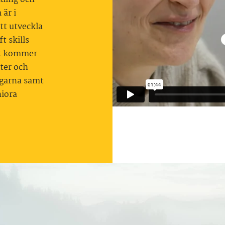
är i
tt utveckla
t skills
et kommer
ter och
agarna samt
niora