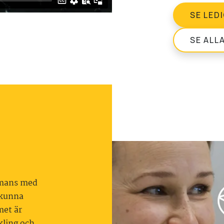
SE LED
SE ALL
mmans med
 kunna
met är
kling och